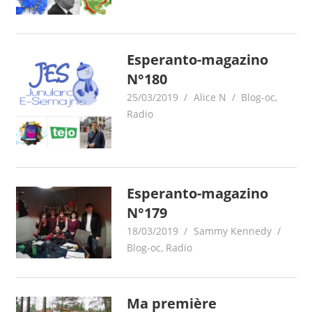
Esperanto-magazino
N°180
25/03/2019
Alice N
Blog-oc
,
Radio
Esperanto-magazino
N°179
18/03/2019
Sammy Kennedy
Blog-oc
,
Radio
Ma première