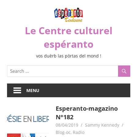
Skip
to
content
Le Centre culturel
espéranto
vos duèrb las pòrtas del mond !
MENU
Esperanto-magazino
N°182
08/04/2019
Sammy Kennedy
Blog-oc
,
Radio