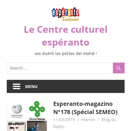
Skip
to
content
Le Centre culturel
espéranto
vos duèrb las pòrtas del mond !
MENU
Esperanto-magazino
N°178 (Spécial SEMEO)
11/03/2019
marion
Blog-oc
,
Radio