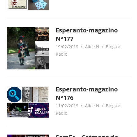
Esperanto-magazino
N°177
19/02/2019
Alice N
Blog-oc
,
Radio
Esperanto-magazino
N°176
11/02/2019
Alice N
Blog-oc
,
Radio