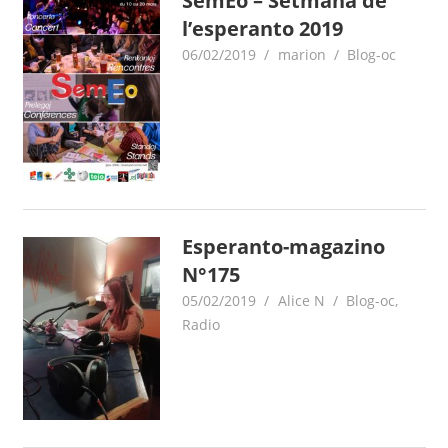
SemEo – Setmana de
l’esperanto 2019
06/02/2019
marion
Blog-oc
Esperanto-magazino
N°175
05/02/2019
Alice N
Blog-oc
,
Radio