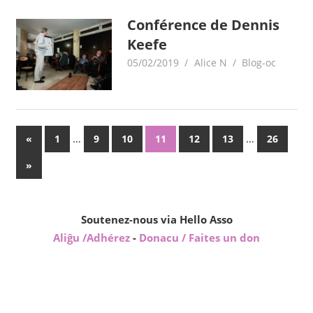
Conférence de Dennis
Keefe
05/02/2019
Alice N
Blog-oc
Posts
Previous
…
…
«
1
9
10
11
12
13
26
Posts
pagination
Next
»
Posts
Soutenez-nous via Hello Asso
Aliĝu /Adhérez
-
Donacu / Faites un don