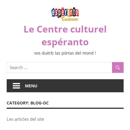
Skip
to
content
Le Centre culturel
espéranto
vos duèrb las pòrtas del mond !
MENU
CATEGORY:
BLOG-OC
Les articles del site