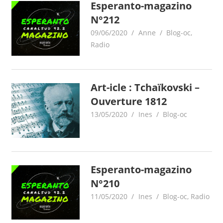
Esperanto-magazino
N°212
09/06/2020
Anne
Blog-oc
,
Radio
Art-icle : Tchaïkovski –
Ouverture 1812
13/05/2020
Ines
Blog-oc
Esperanto-magazino
N°210
11/05/2020
Ines
Blog-oc
,
Radio