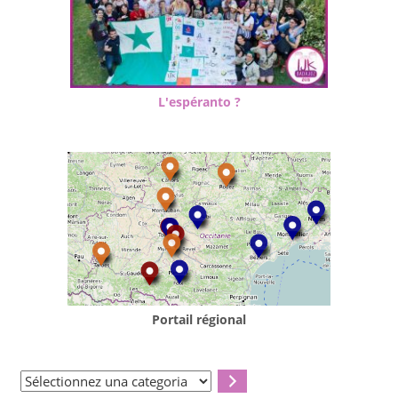
L'espéranto ?
Portail régional
Sélectionnez