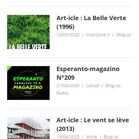
Art-icle : La Belle Verte
(1996)
10/05/2020
Françoise E
Blog-oc
Esperanto-magazino
N°209
27/04/2020
LeilaH
Blog-oc
,
Radio
Art-icle : Le vent se lève
(2013)
13/04/2020
Anne
Blog-oc