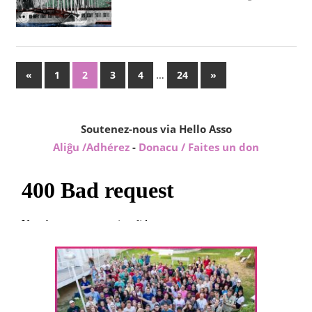
Posts
Previous
…
Next
«
1
2
3
4
24
»
Posts
Posts
pagination
Soutenez-nous via Hello Asso
Aliĝu /Adhérez
-
Donacu / Faites un don