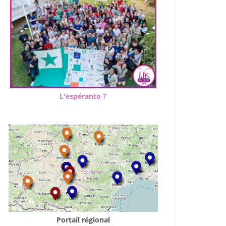
L'espéranto ?
Portail régional