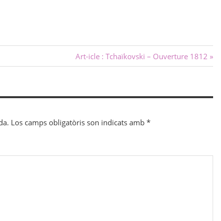
Next
Art-icle : Tchaïkovski – Ouverture 1812
Post:
da.
Los camps obligatòris son indicats amb
*