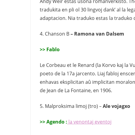
Andy Weir estas usona romanverkisto. The 
tradukita en pli ol 30 lingvoj dank’ al la l
adaptacion. Nia traduko estas la traduko 
4. Chanson B
– Ramona van Dalsem
>> Fablo
Le Corbeau et le Renard (la Korvo kaj la V
poeto de la 17a jarcento. Liaj fabloj enscen
enhavas eksplicitan aû implicitan moralon. 
de Jean de La Fontaine, en 1906.
5. Malproksima limoj (tro) –
Ale vojagxo
>> Agendo :
la venontaj eventoj