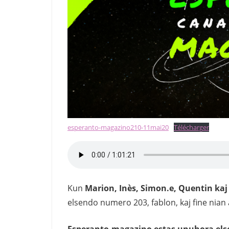
esperanto-magazino210-11mai20
Télécharger
Kun
Marion, Inès, Simon.e, Quentin kaj 
elsendo numero 203, fablon, kaj fine nian
Esperanto-magazino estas unuhora elsen