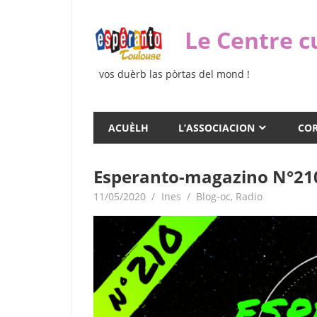
Skip
to
Le Centre c
content
vos duèrb las pòrtas del mond !
ACUÈLH
L’ASSOCIACION
COR
Esperanto-magazino N°21
11/05/2020
Ines
Blog-oc
,
Radio