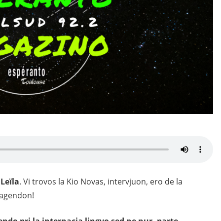
Leïla
. Vi trovos la Kio Novas, intervjuon, ero de la
 agendon!
do pri la internacia lingvo sed ne nur, parte