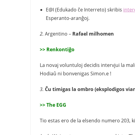
E@I (Edukado ĉe Interreto) skribis
inter
Esperanto-aranĝoj.
2.
Argentino –
Rafael milhomen
>> Renkontiĝo
La novaj voluntuloj decidis intervjui la mal
Hodiaû ni bonvenigas Simon.e !
3.
Ĉu timigas la ombro (eksplodigos vi
>> The EGG
Tio estas ero de la elsendo numero 203, ki