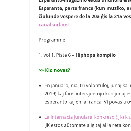
Esperante, parte france (kun muziko, an
ĉiulunde vespere de la 20a ĝis la 21a ves
canalsud.net
Programme :
1. vol 1, Piste 6 –
Hiphopa kompilo
>> Kio novas?
En januaro, niaj tri volontuloj, junaj ka
2019) kaj faris intervjuetojn kun junaj e
esperanto kaj en la franca! Vi povas trov
La Internacia Junulara Konkreso (IJK) ki
IJK estos aŭtomate aligitaj al la reta ko