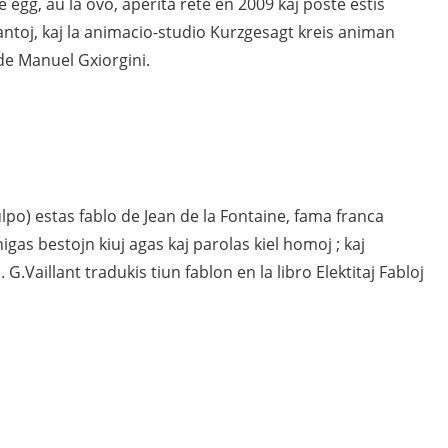
egg, aù la ovo, aperita rete en 2009 kaj poste estis
egantoj, kaj la animacio-studio Kurzgesagt kreis animan
de Manuel Gxiorgini.
ulpo) estas fablo de Jean de la Fontaine, fama franca
igas bestojn kiuj agas kaj parolas kiel homoj ; kaj
G.Vaillant tradukis tiun fablon en la libro Elektitaj Fabloj