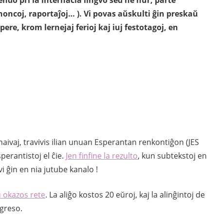
oncoj, raportaĵoj… ). Vi povas aŭskulti ĝin preskaŭ
pere, krom lernejaj ferioj kaj iuj festotagoj, en
j naivaj, travivis ilian unuan Esperantan renkontiĝon (JES
sperantistoj el ĉie.
Jen finfine la rezulto
, kun subtekstoj en
i ĝin en nia jutube kanalo !
u okazos rete
. La aliĝo kostos 20 eŭroj, kaj la alinĝintoj de
ngreso.