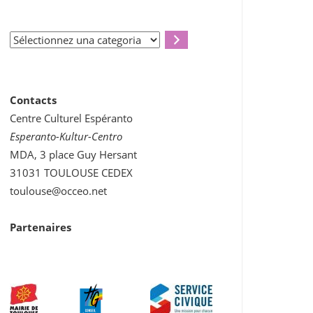
Sélectionnez
una
categoria
Contacts
Centre Culturel Espéranto
Esperanto-Kultur-Centro
MDA, 3 place Guy Hersant
31031 TOULOUSE CEDEX
toulouse@occeo.net
Partenaires