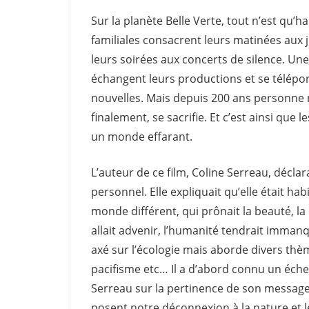
Sur la planète Belle Verte, tout n’est qu’h
familiales consacrent leurs matinées aux je
leurs soirées aux concerts de silence. Une
échangent leurs productions et se téléport
nouvelles. Mais depuis 200 ans personne n’e
finalement, se sacrifie. Et c’est ainsi que l
un monde effarant.
L’auteur de ce film, Coline Serreau, déclarai
personnel. Elle expliquait qu’elle était habi
monde différent, qui prônait la beauté, la
allait advenir, l’humanité tendrait imman
axé sur l’écologie mais aborde divers thèm
pacifisme etc… Il a d’abord connu un éche
Serreau sur la pertinence de son message,
posent notre déconnexion à la nature et 