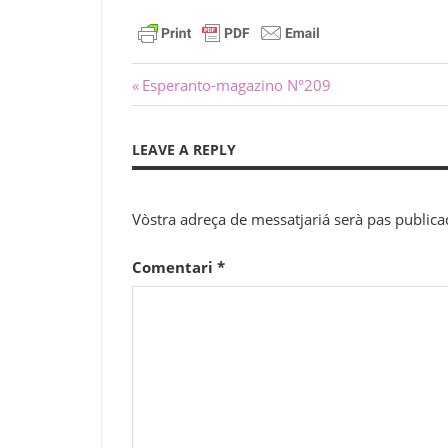
Navigacion
Previous
Esperanto-magazino N°209
Post:
dels
LEAVE A REPLY
articles
Vòstra adreça de messatjariá serà pas publica
Comentari
*