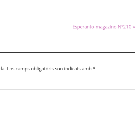
Next
Esperanto-magazino N°210
Post:
da.
Los camps obligatòris son indicats amb
*