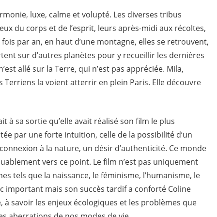
armonie, luxe, calme et volupté. Les diverses tribus
ux du corps et de l’esprit, leurs après-midi aux récoltes,
 fois par an, en haut d’une montagne, elles se retrouvent,
ent sur d’autres planètes pour y recueillir les dernières
st allé sur la Terre, qui n’est pas appréciée. Mila,
es Terriens la voient atterrir en plein Paris. Elle découvre
t à sa sortie qu’elle avait réalisé son film le plus
tée par une forte intuition, celle de la possibilité d’un
 connexion à la nature, un désir d’authenticité. Ce monde
quablement vers ce point. Le film n’est pas uniquement
es tels que la naissance, le féminisme, l’humanisme, le
c important mais son succès tardif a conforté Coline
 à savoir les enjeux écologiques et les problèmes que
les aberrations de nos modes de vie.