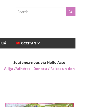
ARIÁ
OCCITAN
Soutenez-nous via Hello Asso
Aliĝu /Adhérez
-
Donacu / Faites un don