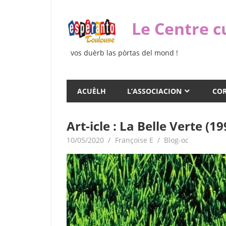
Skip
to
Le Centre c
content
vos duèrb las pòrtas del mond !
ACUÈLH
L’ASSOCIACION
COR
Art-icle : La Belle Verte (19
10/05/2020
Françoise E
Blog-oc