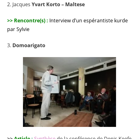
2. Jacques
Yvart Korto – Maltese
>>
Rencontre(s) :
Interview d’un espérantiste kurde
par Sylvie
3.
Domoarigato
>>
Article
:
Synthèse
de la conférence de Denis Keefe