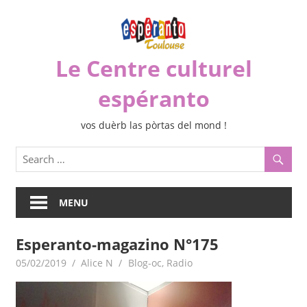
Skip
to
content
Le Centre culturel
espéranto
vos duèrb las pòrtas del mond !
MENU
Esperanto-magazino N°175
05/02/2019
Alice N
Blog-oc
,
Radio