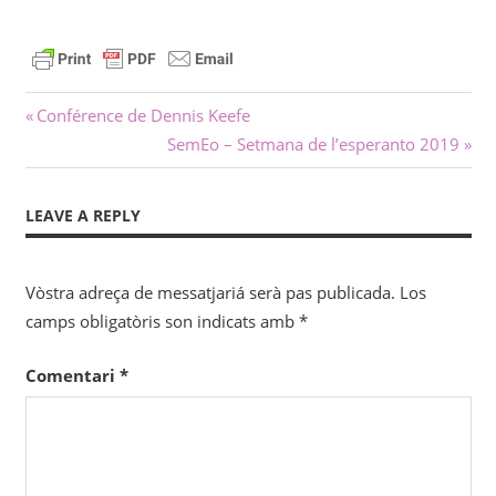
Navigacion
Previous
Conférence de Dennis Keefe
Post:
Next
SemEo – Setmana de l’esperanto 2019
dels
Post:
articles
LEAVE A REPLY
Vòstra adreça de messatjariá serà pas publicada.
Los
camps obligatòris son indicats amb
*
Comentari
*