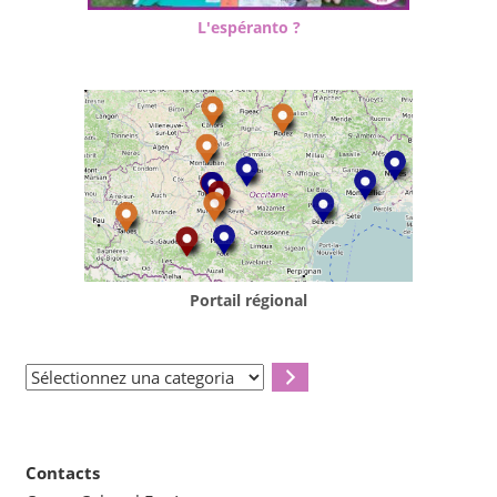
L'espéranto ?
Portail régional
Sélectionnez
una
categoria
Contacts