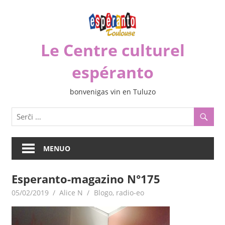
Iri
rekte
al
Le Centre culturel
la
enhavo
espéranto
bonvenigas vin en Tuluzo
MENUO
Esperanto-magazino N°175
05/02/2019
Alice N
Blogo
,
radio-eo