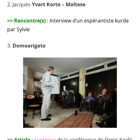
2. Jacques
Yvart Korto – Maltese
>>
Rencontre(s) :
Interview d’un espérantiste kurde
par Sylvie
3.
Domoarigato
>>
Article
:
Synthèse
de la conférence de Denis Keefe