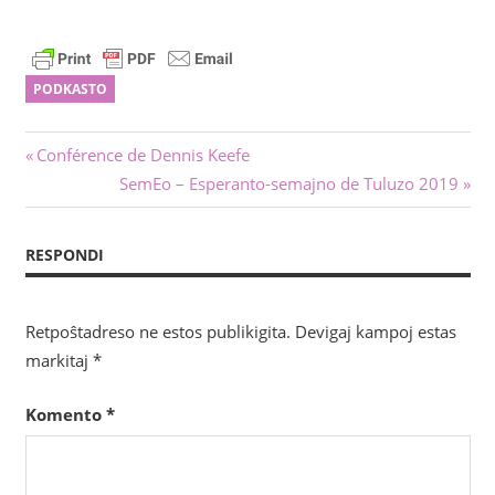
PODKASTO
Navigado
Antaŭa
Conférence de Dennis Keefe
afiŝo:
Sekva
SemEo – Esperanto-semajno de Tuluzo 2019
tra
afiŝo:
afiŝoj
RESPONDI
Retpoŝtadreso ne estos publikigita.
Devigaj kampoj estas
markitaj
*
Komento
*