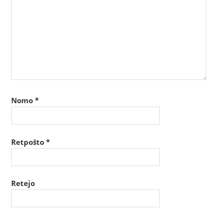
Nomo
*
Retpoŝto
*
Retejo