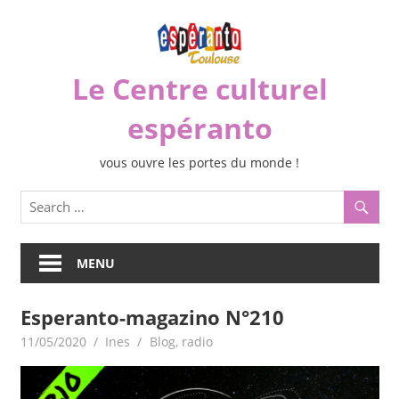
Skip
to
content
Le Centre culturel
espéranto
vous ouvre les portes du monde !
MENU
Esperanto-magazino N°210
11/05/2020
Ines
Blog
,
radio