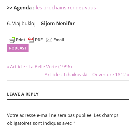
>> Agenda :
les prochains rendez-vous
6.
Viaj bukloj
– Gijom Nenifar
PODCAST
Navigation
Previous
Art-icle : La Belle Verte (1996)
Post:
Next
Art-icle : Tchaïkovski – Ouverture 1812
de
Post:
l’article
LEAVE A REPLY
Votre adresse e-mail ne sera pas publiée.
Les champs
obligatoires sont indiqués avec
*