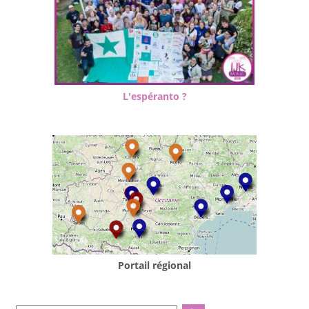
L'espéranto ?
Portail régional