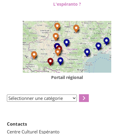
L'espéranto ?
Portail régional
Sélectionner
une
catégorie
Contacts
Centre Culturel Espéranto