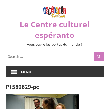
Skip
to
content
Le Centre culturel
espéranto
vous ouvre les portes du monde !
MENU
P1580829-pc