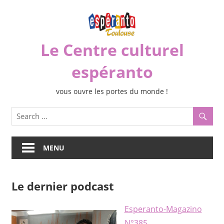
Skip
to
content
Le Centre culturel
espéranto
vous ouvre les portes du monde !
MENU
Le dernier podcast
Esperanto-Magazino
N°385