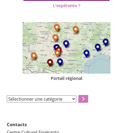
L'espéranto ?
Portail régional
Sélectionner
une
catégorie
Contacts
Centre Culturel Espéranto