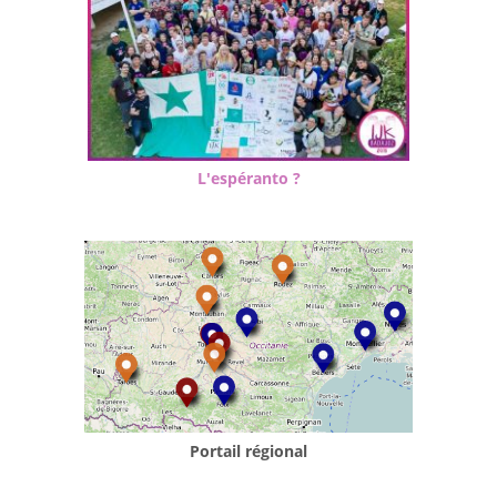
L'espéranto ?
Portail régional