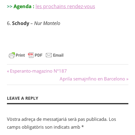
>>
Agenda :
les
prochains
rendez-vous
6.
Schody
– Nur Mantelo
Navigacion
Previous
Esperanto-magazino N°187
Post:
Next
Aprila semajnfino en Barcelono
dels
Post:
articles
LEAVE A REPLY
Vòstra adreça de messatjariá serà pas publicada.
Los
camps obligatòris son indicats amb
*