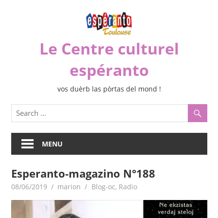
Skip
to
content
Le Centre culturel
espéranto
vos duèrb las pòrtas del mond !
MENU
Esperanto-magazino N°188
08/06/2019
marion
Blog-oc
,
Radio