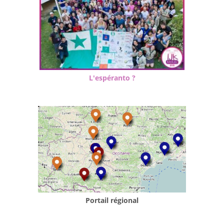
L'espéranto ?
Portail régional