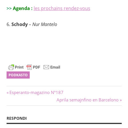
>>
Agenda :
les
prochains
rendez-vous
6.
Schody
– Nur Mantelo
PODKASTO
Navigado
Antaŭa
Esperanto-magazino N°187
afiŝo:
Sekva
Aprila semajnfino en Barcelono
tra
afiŝo:
afiŝoj
RESPONDI