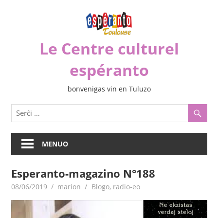
Iri
rekte
al
Le Centre culturel
la
enhavo
espéranto
bonvenigas vin en Tuluzo
MENUO
Esperanto-magazino N°188
08/06/2019
marion
Blogo
,
radio-eo