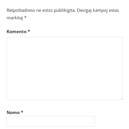
Retpoŝtadreso ne estos publikigita.
Devigaj kampoj estas
markitaj
*
Komento
*
Nomo
*