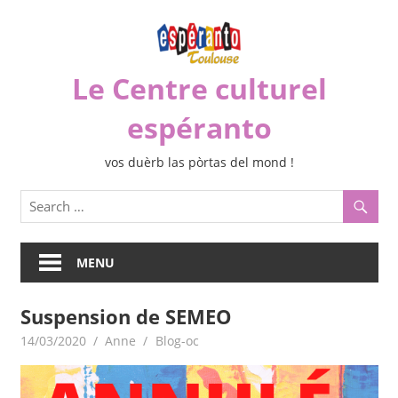
Skip
to
content
Le Centre culturel
espéranto
vos duèrb las pòrtas del mond !
MENU
Suspension de SEMEO
14/03/2020
Anne
Blog-oc