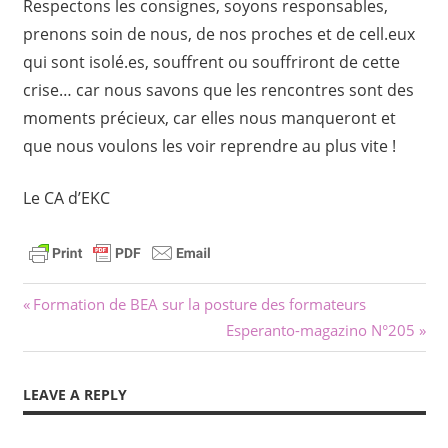
Respectons les consignes, soyons responsables,
prenons soin de nous, de nos proches et de cell.eux
qui sont isolé.es, souffrent ou souffriront de cette
crise… car nous savons que les rencontres sont des
moments précieux, car elles nous manqueront et
que nous voulons les voir reprendre au plus vite !
Le CA d’EKC
Navigacion
Previous
Formation de BEA sur la posture des formateurs
Post:
Next
Esperanto-magazino N°205
dels
Post:
articles
LEAVE A REPLY