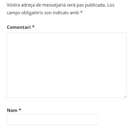
Vòstra adreça de messatjariá serà pas publicada.
Los
camps obligatòris son indicats amb
*
Comentari
*
Nom
*