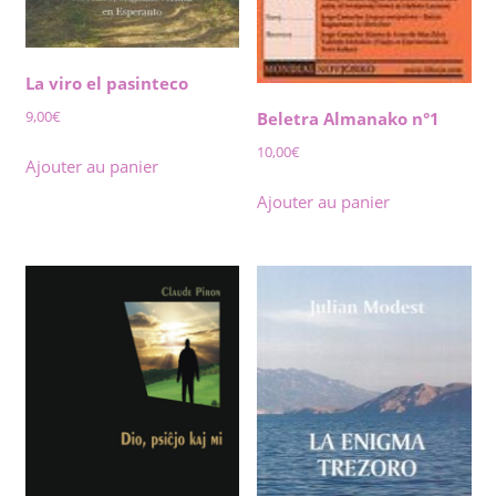
La viro el pasinteco
9,00
€
Beletra Almanako n°1
10,00
€
Ajouter au panier
Ajouter au panier