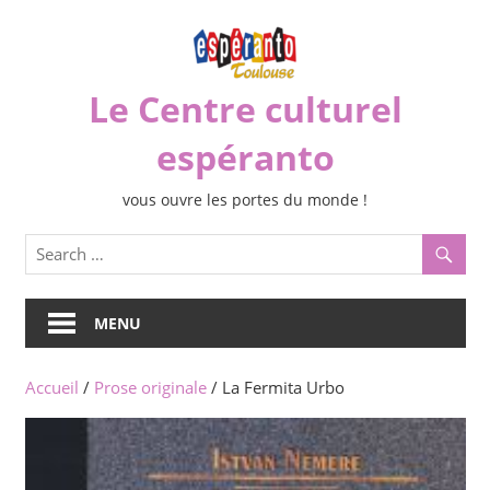
Skip
to
content
Le Centre culturel
espéranto
vous ouvre les portes du monde !
MENU
Accueil
/
Prose originale
/ La Fermita Urbo