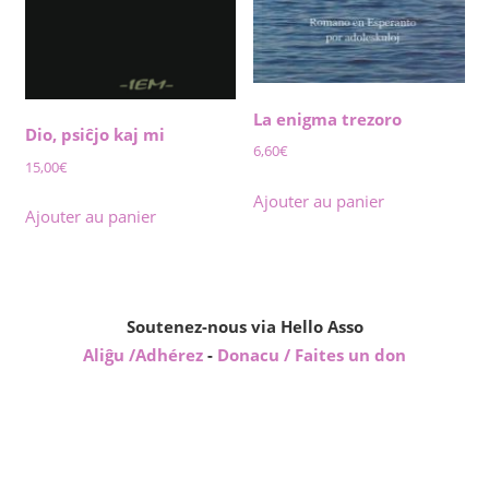
La enigma trezoro
Dio, psiĉjo kaj mi
6,60
€
15,00
€
Ajouter au panier
Ajouter au panier
Soutenez-nous via Hello Asso
Aliĝu /Adhérez
-
Donacu / Faites un don