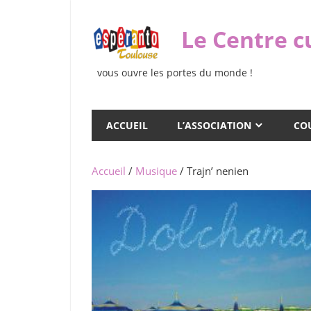
Skip
to
Le Centre c
content
vous ouvre les portes du monde !
ACCUEIL
L’ASSOCIATION
COU
Accueil
/
Musique
/ Trajn’ nenien