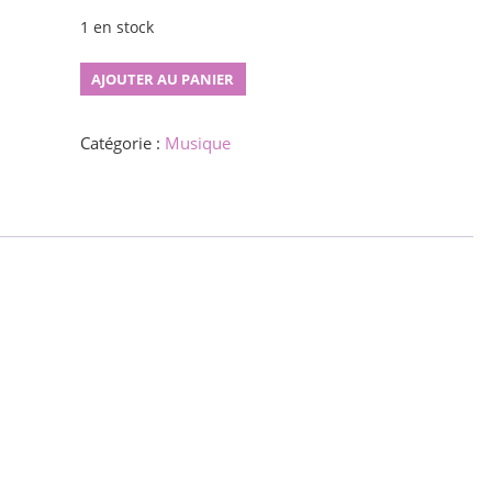
1 en stock
quantité
AJOUTER AU PANIER
de
Trajn'
Catégorie :
Musique
nenien