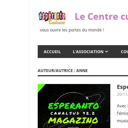
Skip
to
Le Centre c
content
vous ouvre les portes du monde !
ACCUEIL
L’ASSOCIATION
COU
AUTEUR/AUTRICE :
ANNE
Esp
20/11
Avec 
l’émi
musi