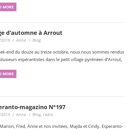
D MORE
ge d’automne à Arrout
/2019
Anne
Blog
ek-end du douze au treize octobre, nous nous sommes rendus
plusieurs espérantistes dans le petit village pyrénéen d’Arrout,
D MORE
eranto-magazino N°197
/2019
Anne
Blog
,
radio
Marion, Fred, Anne et nos invitées, Majda et Cindy. Esperanto-