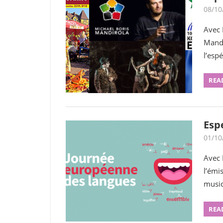
08/10
Avec 
Mandi
l’esp
REA
Esp
01/10
Avec 
l’émi
musiq
REA