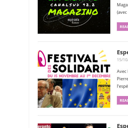
Magaz
(avec
REA
Esp
15/10
Avec 
Pierr
l’esp
REA
Esp