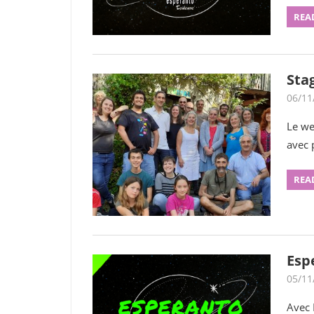
REA
Sta
06/11
Le we
avec 
REA
Esp
05/11
Avec 