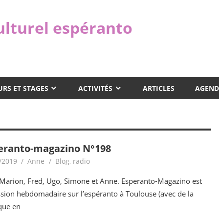
ulturel espéranto
RS ET STAGES
ACTIVITÉS
ARTICLES
AGEND
eranto-magazino N°198
/2019
Anne
Blog
,
radio
Marion, Fred, Ugo, Simone et Anne. Esperanto-Magazino est
ssion hebdomadaire sur l’espéranto à Toulouse (avec de la
que en