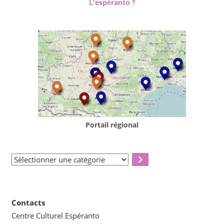
L'espéranto ?
Portail régional
Sélectionner
une
catégorie
Contacts
Centre Culturel Espéranto