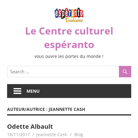
Skip
to
content
Le Centre culturel
espéranto
vous ouvre les portes du monde !
MENU
AUTEUR/AUTRICE :
JEANNETTE CASH
Odette Albault
18/11/2017
Jeannette Cash
Blog