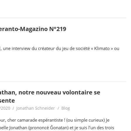
eranto-Magazino N°219
, une interview du créateur du jeu de société « Klimato » ou
athan, notre nouveau volontaire se
sente
/2020
Jonathan Schneider
Blog
ur, cher camarade espérantiste ! (ou simple curieux) Je
elle Jonathan (prononcé Ĝonatan) et je suis l’un des trois