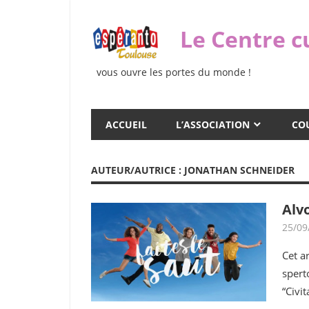
Skip
to
Le Centre c
content
vous ouvre les portes du monde !
ACCUEIL
L’ASSOCIATION
COU
AUTEUR/AUTRICE :
JONATHAN SCHNEIDER
Alv
25/09
Cet a
spert
“Civit