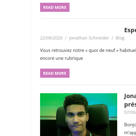
READ MORE
Esp
22/09/2020
Jonathan Schneider
Blog
Vous retrouvez notre « quoi de neuf » habituel
encore une rubrique
READ MORE
Jon
pré
07/09
Bonjo
m’app