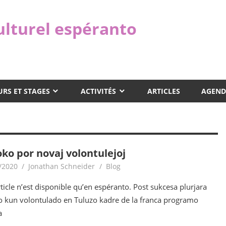
ulturel espéranto
RS ET STAGES
ACTIVITÉS
ARTICLES
AGEND
oko por novaj volontulejoj
/2020
Jonathan Schneider
Blog
rticle n’est disponible qu’en espéranto. Post sukcesa plurjara
o kun volontulado en Tuluzo kadre de la franca programo
a