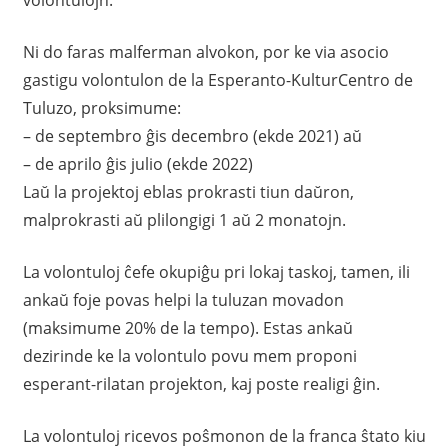
volontulojn.
Ni do faras malferman alvokon, por ke via asocio
gastigu volontulon de la Esperanto-KulturCentro de
Tuluzo, proksimume:
– de septembro ĝis decembro (ekde 2021) aŭ
– de aprilo ĝis julio (ekde 2022)
Laŭ la projektoj eblas prokrasti tiun daŭron,
malprokrasti aŭ plilongigi 1 aŭ 2 monatojn.
La volontuloj ĉefe okupiĝu pri lokaj taskoj, tamen, ili
ankaŭ foje povas helpi la tuluzan movadon
(maksimume 20% de la tempo). Estas ankaŭ
dezirinde ke la volontulo povu mem proponi
esperant-rilatan projekton, kaj poste realigi ĝin.
La volontuloj ricevos poŝmonon de la franca ŝtato kiu