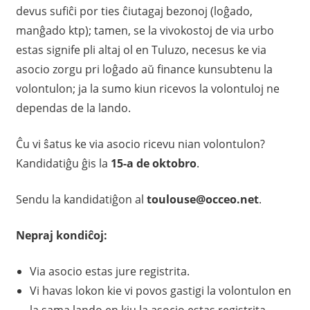
devus sufiĉi por ties ĉiutagaj bezonoj (loĝado,
manĝado ktp); tamen, se la vivokostoj de via urbo
estas signife pli altaj ol en Tuluzo, necesus ke via
asocio zorgu pri loĝado aŭ finance kunsubtenu la
volontulon; ja la sumo kiun ricevos la volontuloj ne
dependas de la lando.
Ĉu vi ŝatus ke via asocio ricevu nian volontulon?
Kandidatiĝu ĝis la
15-a de oktobro
.
Sendu la kandidatiĝon al
toulouse@occeo.net
.
Nepraj kondiĉoj:
Via asocio estas jure registrita.
Vi havas lokon kie vi povos gastigi la volontulon en