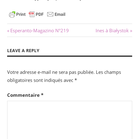
Navigation
Previous
Next
Esperanto-Magazino N°219
Ines à Białystok
Post:
Post:
de
LEAVE A REPLY
l’article
Votre adresse e-mail ne sera pas publiée.
Les champs
obligatoires sont indiqués avec
*
Commentaire
*