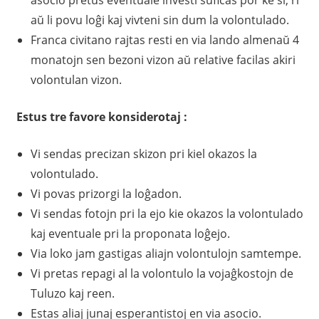
asocio pretus eventuale investi sufiĉas por ke ŝi, ri
aŭ li povu loĝi kaj vivteni sin dum la volontulado.
Franca civitano rajtas resti en via lando almenaŭ 4
monatojn sen bezoni vizon aŭ relative facilas akiri
volontulan vizon.
Estus tre favore konsiderotaj :
Vi sendas precizan skizon pri kiel okazos la
volontulado.
Vi povas prizorgi la loĝadon.
Vi sendas fotojn pri la ejo kie okazos la volontulado
kaj eventuale pri la proponata loĝejo.
Via loko jam gastigas aliajn volontulojn samtempe.
Vi pretas repagi al la volontulo la vojaĝkostojn de
Tuluzo kaj reen.
Estas aliaj junaj esperantistoj en via asocio.