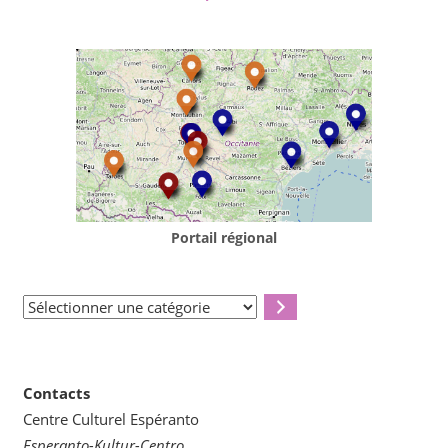
Portail régional
Sélectionner
une
catégorie
Contacts
Centre Culturel Espéranto
Esperanto-Kultur-Centro