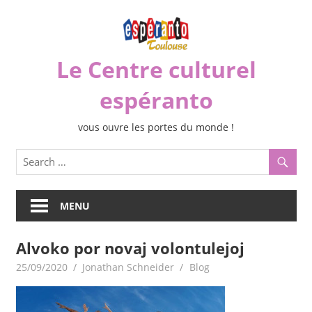
Skip
to
content
Le Centre culturel
espéranto
vous ouvre les portes du monde !
MENU
Alvoko por novaj volontulejoj
25/09/2020
Jonathan Schneider
Blog