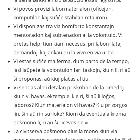
la sama lando en kiu la asocio estas registrita.
Vi povos provizi labormaterialon (oficejon,
komputilon kaj sufiĉe stabilan retaliron).
Vi disponigas tra via homforto konstantajn
mentoradon kaj subtenadon al la volontulo. Vi
pretas helpi tiun kiam necesus, pri laborrilataj
demandoj, kaj ankaŭ pri la vivo en via urbo.
Vi estas sufiĉe malferma, dum parto de la tempo,
lasi laŭpete la volontulon fari taskojn, kiujn li, ri aŭ
ŝi proponas, aŭ kiuj plaĉas al tiu.
Vi sendas al ni detalan priskribon de la rimedoj
kiujn vi havas, ekzemple: kie ri, ŝi aŭ li loĝos,
laboros? Kiun materialon vi havas? Kiu prizorgos
lin, ŝin aŭ rin surloke? Kiom da eventuala kroma
poŝmono li, ri aŭ ŝi ricevos de vi
La civitserva poŝmono plus la mono kiun via