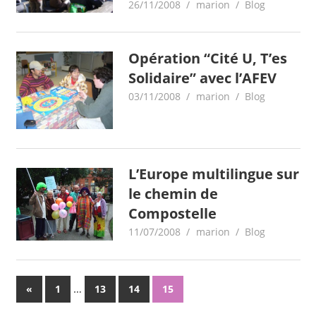
26/11/2008
marion
Blog
Opération “Cité U, T’es
Solidaire” avec l’AFEV
03/11/2008
marion
Blog
L’Europe multilingue sur
le chemin de
Compostelle
11/07/2008
marion
Blog
Pagination
Previous
…
«
1
13
14
15
Posts