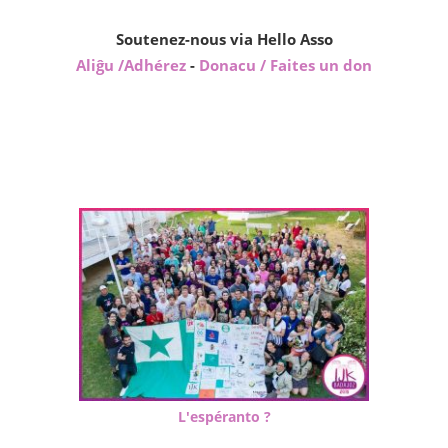
des
publications
Soutenez-nous via Hello Asso
Aliĝu /Adhérez
-
Donacu / Faites un don
L'espéranto ?