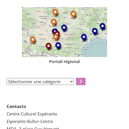
Portail régional
Sélectionner
une
catégorie
Contacts
Centre Culturel Espéranto
Esperanto-Kultur-Centro
MDA, 3 place Guy Hersant