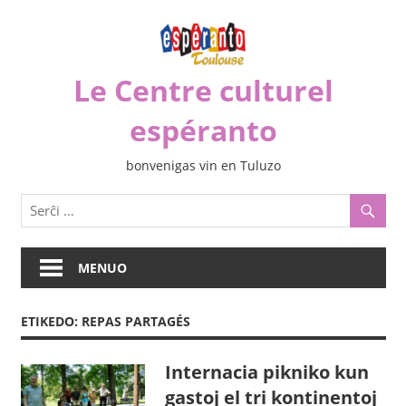
Iri
rekte
al
Le Centre culturel
la
enhavo
espéranto
bonvenigas vin en Tuluzo
MENUO
ETIKEDO:
REPAS PARTAGÉS
Internacia pikniko kun
gastoj el tri kontinentoj