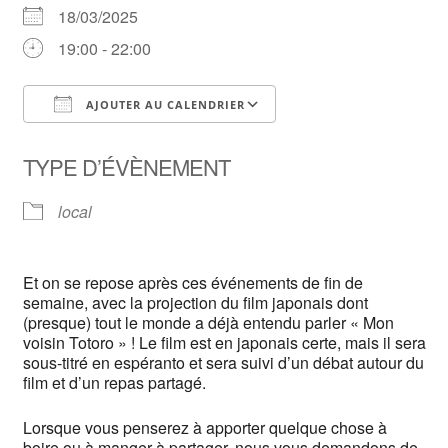
18/03/2025
19:00 - 22:00
AJOUTER AU CALENDRIER
Télécharger ICS
Calendrier Google
TYPE D’ÉVÈNEMENT
local
Et on se repose après ces événements de fin de
semaine, avec la projection du film japonais dont
(presque) tout le monde a déjà entendu parler « Mon
voisin Totoro » ! Le film est en japonais certe, mais il sera
sous-titré en espéranto et sera suivi d’un débat autour du
film et d’un repas partagé.
Lorsque vous penserez à apporter quelque chose à
boire ou à manger à partager, nous vous demandons de