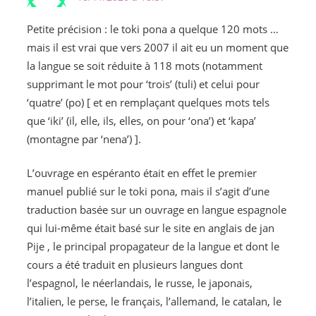
Petite précision : le toki pona a quelque 120 mots …
mais il est vrai que vers 2007 il ait eu un moment que
la langue se soit réduite à 118 mots (notamment
supprimant le mot pour ‘trois’ (tuli) et celui pour
‘quatre’ (po) [ et en remplaçant quelques mots tels
que ‘iki’ (il, elle, ils, elles, on pour ‘ona’) et ‘kapa’
(montagne par ‘nena’) ].
L’ouvrage en espéranto était en effet le premier
manuel publié sur le toki pona, mais il s’agit d’une
traduction basée sur un ouvrage en langue espagnole
qui lui-même était basé sur le site en anglais de jan
Pije , le principal propagateur de la langue et dont le
cours a été traduit en plusieurs langues dont
l’espagnol, le néerlandais, le russe, le japonais,
l’italien, le perse, le français, l’allemand, le catalan, le