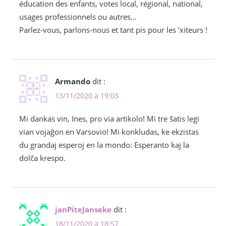
éducation des enfants, votes local, régional, national,
usages professionnels ou autres…
Parlez-vous, parlons-nous et tant pis pour les ‘xiteurs !
Armando
dit :
13/11/2020 à 19:03
Mi dankas vin, Ines, pro via artikolo! Mi tre ŝatis legi
vian vojaĝon en Varsovio! Mi konkludas, ke ekzistas
du grandaj esperoj en la mondo: Esperanto kaj la
dolĉa krespo.
janPiteJanseke
dit :
18/11/2020 à 18:57