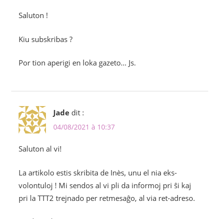
Saluton !
Kiu subskribas ?
Por tion aperigi en loka gazeto… Js.
Jade
dit :
04/08/2021 à 10:37
Saluton al vi!
La artikolo estis skribita de Inès, unu el nia eks-
volontuloj ! Mi sendos al vi pli da informoj pri ŝi kaj
pri la TTT2 trejnado per retmesaĝo, al via ret-adreso.