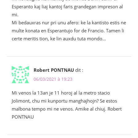
Esperanto kaj liaj kantoj faris grandegan impreson al
mi.
Mi bedauxras nur pri unu afero: ke la kantisto estis ne
multe konata en Esperantujo for de Francio. Tamen li
certe meritis tion, ke lin auxdu tuta mondo…
Robert PONTNAU
dit :
06/03/2021 à 19:23
Mi venos la 13an je 11 horoj al la metro stacio
Jolimont, chu mi kunportu manghajhojn? Se estos
malbona tempo mi ne venos. Amike al chiuj. Robert
PONTNAU