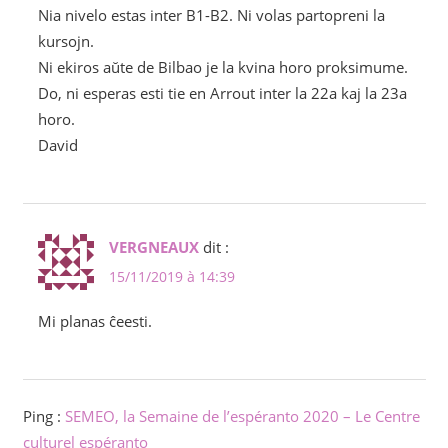
Nia nivelo estas inter B1-B2. Ni volas partopreni la
kursojn.
Ni ekiros aŭte de Bilbao je la kvina horo proksimume.
Do, ni esperas esti tie en Arrout inter la 22a kaj la 23a
horo.
David
VERGNEAUX
dit :
15/11/2019 à 14:39
Mi planas ĉeesti.
Ping :
SEMEO, la Semaine de l’espéranto 2020 – Le Centre
culturel espéranto