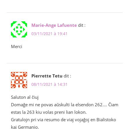
Marie-Ange Lafuente
dit :
03/11/2021 à 19:41
Merci
Pierrette Tetu
dit :
08/11/2021 à 14:31
Saluton al ĉiuj
Domaĝe mi ne povas aŭskulti la elsendon 262…. Ĉiam
estas la 263 kiu volas preni lian lokon.
Gratulojn pri via resumo de viaj vojaĝoj en Bialistoko
kaj Germanio.