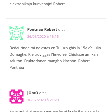
elektronikajn kunvenojn! Robert
Pontnau Robert
dit :
26/06/2020 à 15:15
Bedaurinde mi ne estas en Tuluzo ghis la 15a ďe julio.
Domaghe. Kie troviggas l’Envolee. Chiukaze amikan
saluton. Fruktodonan mangho klachon. Robert
Pontnau
jOmO
dit :
16/07/2020 à 21:20
Esperantistoj povas senpage lerni la okcitanan sur la