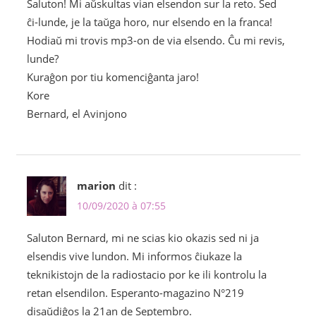
Saluton! Mi aŭskultas vian elsendon sur la reto. Sed
ĉi-lunde, je la taŭga horo, nur elsendo en la franca!
Hodiaŭ mi trovis mp3-on de via elsendo. Ĉu mi revis,
lunde?
Kuraĝon por tiu komenciĝanta jaro!
Kore
Bernard, el Avinjono
marion
dit :
10/09/2020 à 07:55
Saluton Bernard, mi ne scias kio okazis sed ni ja
elsendis vive lundon. Mi informos ĉiukaze la
teknikistojn de la radiostacio por ke ili kontrolu la
retan elsendilon. Esperanto-magazino N°219
disaŭdiĝos la 21an de Septembro.