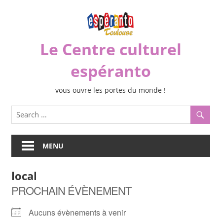
Skip
to
content
Le Centre culturel
espéranto
vous ouvre les portes du monde !
MENU
local
PROCHAIN ÉVÈNEMENT
Aucuns évènements à venir