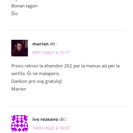
Bonan tagon
Ĝis
marion
dit :
09/11/2021 à 12:17
Provu retrovi la elsendon 262 per la menuo aŭ per la
serĉilo. Ĝi ne malaperis.
Dankon pro viaj gratuloj!
Marion
ivo rezeano
dit :
14/01/2022 à 16:07