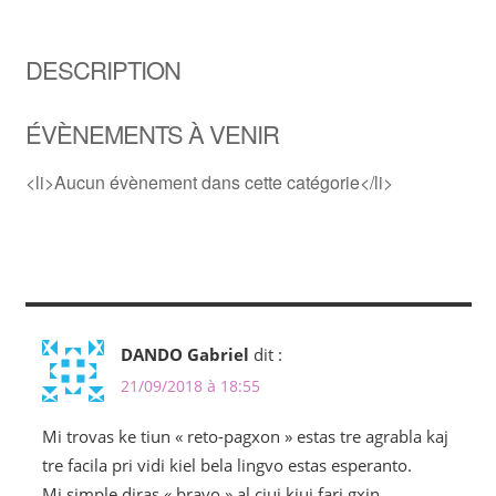
DESCRIPTION
ÉVÈNEMENTS À VENIR
<li>Aucun évènement dans cette catégorie</li>
DANDO Gabriel
dit :
21/09/2018 à 18:55
Mi trovas ke tiun « reto-pagxon » estas tre agrabla kaj
tre facila pri vidi kiel bela lingvo estas esperanto.
Mi simple diras « bravo » al ciuj kiuj fari gxin.