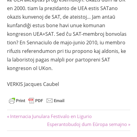
en 2000. tiam la prezidanto de UEA estis SATano
okazis kunvenoj de SAT, de ateistoj… Jam antaŭ
kunfandiĝi estus bone havi unue komunan
kongreson UEA+SAT. Sed ĉu SAT-membroj bonvolas
tion? En Sennaciulo de majo-junio 2010, iu membro
rifuzis referendumon pri tiu propono kaj aldonis, ke
la laboristoj pagas malpli por partopreni SAT
kongreson ol UKon.
VERKIS Jacques Caubel
Navigation
Previous
Internacia Junulara Festivalo en Ligurio
Post:
Next
Esperantobudoj dum Eŭropa semajno
de
Post: