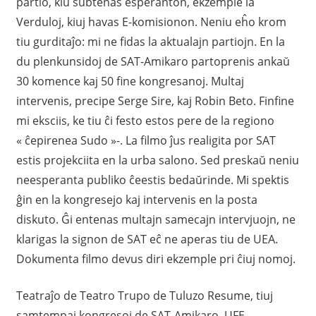
partio, kiu subtenas esperanton, ekzemple la
Verduloj, kiuj havas E-komisionon. Neniu eĥo krom
tiu gurditaĵo: mi ne fidas la aktualajn partiojn. En la
du plenkunsidoj de SAT-Amikaro partoprenis ankaŭ
30 komence kaj 50 fine kongresanoj. Multaj
intervenis, precipe Serge Sire, kaj Robin Beto. Finfine
mi eksciis, ke tiu ĉi festo estos pere de la regiono
« ĉepirenea Sudo »-. La filmo ĵus realigita por SAT
estis projekciita en la urba salono. Sed preskaŭ neniu
neesperanta publiko ĉeestis bedaŭrinde. Mi spektis
ĝin en la kongresejo kaj intervenis en la posta
diskuto. Ĝi entenas multajn samecajn intervjuojn, ne
klarigas la signon de SAT eĉ ne aperas tiu de UEA.
Dokumenta filmo devus diri ekzemple pri ĉiuj nomoj.
Teatraĵo de Teatro Trupo de Tuluzo Resume, tiuj
samtempaj kongresoj de SAT-Amikaro, UFE,