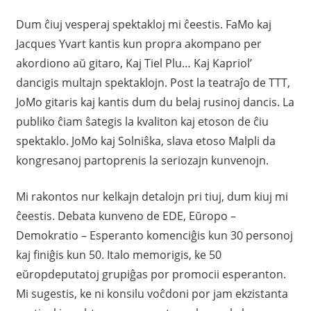
Dum ĉiuj vesperaj spektakloj mi ĉeestis. FaMo kaj
Jacques Yvart kantis kun propra akompano per
akordiono aŭ gitaro, Kaj Tiel Plu… Kaj Kapriol’
dancigis multajn spektaklojn. Post la teatraĵo de TTT,
JoMo gitaris kaj kantis dum du belaj rusinoj dancis. La
publiko ĉiam ŝategis la kvaliton kaj etoson de ĉiu
spektaklo. JoMo kaj Solniŝka, slava etoso Malpli da
kongresanoj partoprenis la seriozajn kunvenojn.
Mi rakontos nur kelkajn detalojn pri tiuj, dum kiuj mi
ĉeestis. Debata kunveno de EDE, Eŭropo –
Demokratio – Esperanto komenciĝis kun 30 personoj
kaj finiĝis kun 50. Italo memorigis, ke 50
eŭropdeputatoj grupiĝas por promocii esperanton.
Mi sugestis, ke ni konsilu voĉdoni por jam ekzistanta