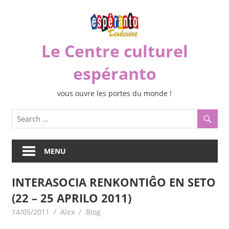
Skip
to
content
Le Centre culturel
espéranto
vous ouvre les portes du monde !
MENU
INTERASOCIA RENKONTIĜO EN SETO
(22 – 25 APRILO 2011)
14/05/2011
Alex
Blog