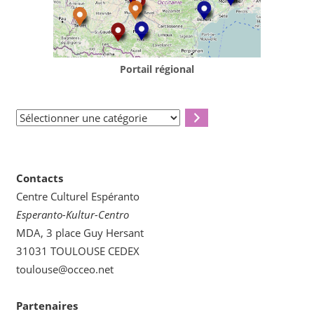
Portail régional
Sélectionner
une
catégorie
Contacts
Centre Culturel Espéranto
Esperanto-Kultur-Centro
MDA, 3 place Guy Hersant
31031 TOULOUSE CEDEX
toulouse@occeo.net
Partenaires