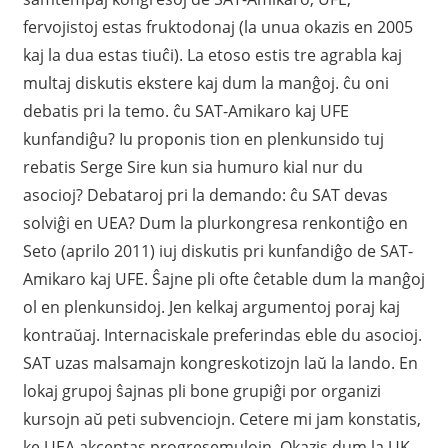
fervojistoj estas fruktodonaj (la unua okazis en 2005
kaj la dua estas tiuĉi). La etoso estis tre agrabla kaj
multaj diskutis ekstere kaj dum la manĝoj. ĉu oni
debatis pri la temo. ĉu SAT-Amikaro kaj UFE
kunfandiĝu? Iu proponis tion en plenkunsido tuj
rebatis Serge Sire kun sia humuro kial nur du
asocioj? Debataroj pri la demando: ĉu SAT devas
solviĝi en UEA? Dum la plurkongresa renkontiĝo en
Seto (aprilo 2011) iuj diskutis pri kunfandiĝo de SAT-
Amikaro kaj UFE. Ŝajne pli ofte ĉetable dum la manĝoj
ol en plenkunsidoj. Jen kelkaj argumentoj poraj kaj
kontraŭaj. Internaciskale preferindas eble du asocioj.
SAT uzas malsamajn kongreskotizojn laŭ la lando. En
lokaj grupoj ŝajnas pli bone grupiĝi por organizi
kursojn aŭ peti subvenciojn. Cetere mi jam konstatis,
ke UEA akceptas progresemulojn. Okazis dum la UK