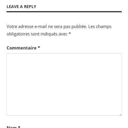
l’article
LEAVE A REPLY
Votre adresse e-mail ne sera pas publiée.
Les champs
obligatoires sont indiqués avec
*
Commentaire
*
Nom
*