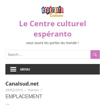
Skip
to
content
Le Centre culturel
espéranto
vous ouvre les portes du monde !
MENU
Canalsud.net
28/02/2019
marion
EMPLACEMENT