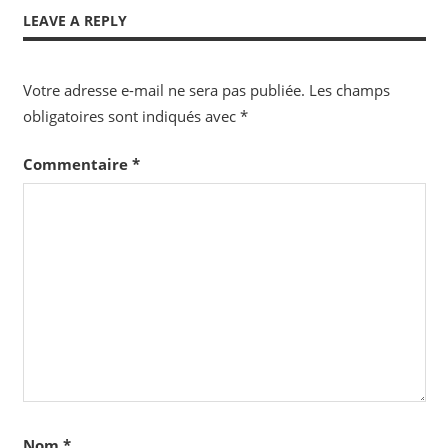
Post:
LEAVE A REPLY
l’article
Votre adresse e-mail ne sera pas publiée.
Les champs
obligatoires sont indiqués avec
*
Commentaire
*
Nom
*