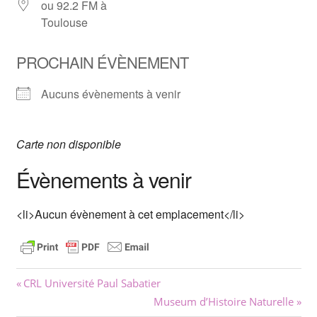
ou 92.2 FM à
Toulouse
PROCHAIN ÉVÈNEMENT
Aucuns évènements à venir
Carte non disponible
Évènements à venir
<li>Aucun évènement à cet emplacement</li>
Navigation
Previous
CRL Université Paul Sabatier
Post:
Next
Museum d’Histoire Naturelle
de