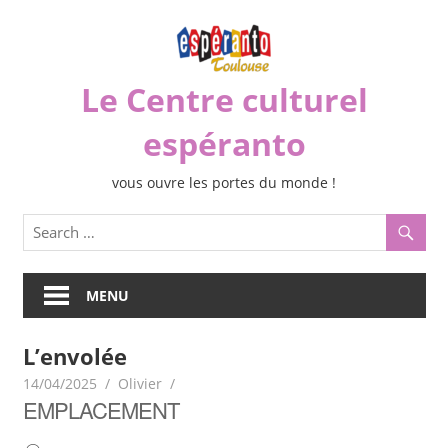
Skip
to
content
Le Centre culturel
espéranto
vous ouvre les portes du monde !
MENU
L’envolée
14/04/2025
Olivier
EMPLACEMENT