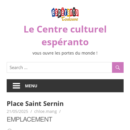
Skip
to
content
Le Centre culturel
espéranto
vous ouvre les portes du monde !
MENU
Place Saint Sernin
21/05/2025
chloe.mang
EMPLACEMENT