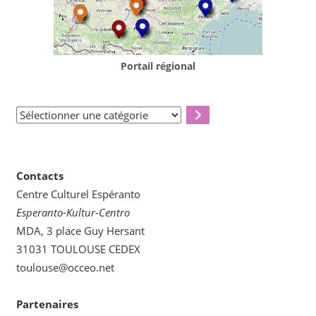
Portail régional
Sélectionner
une
catégorie
Contacts
Centre Culturel Espéranto
Esperanto-Kultur-Centro
MDA, 3 place Guy Hersant
31031 TOULOUSE CEDEX
toulouse@occeo.net
Partenaires