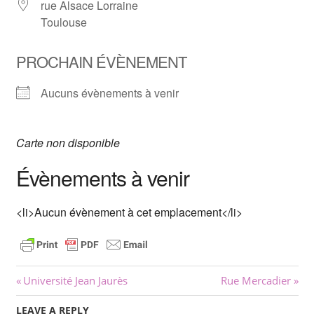
rue Alsace Lorraine
Toulouse
PROCHAIN ÉVÈNEMENT
Aucuns évènements à venir
Carte non disponible
Évènements à venir
<li>Aucun évènement à cet emplacement</li>
Navigation
Previous
Next
Université Jean Jaurès
Rue Mercadier
Post:
Post:
de
LEAVE A REPLY