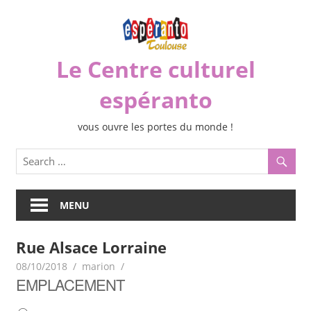
Skip
to
content
Le Centre culturel
espéranto
vous ouvre les portes du monde !
MENU
Rue Alsace Lorraine
08/10/2018
marion
EMPLACEMENT