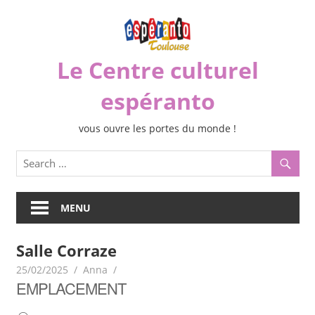
Skip
to
content
Le Centre culturel
espéranto
vous ouvre les portes du monde !
MENU
Salle Corraze
25/02/2025
Anna
EMPLACEMENT