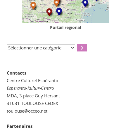
Portail régional
Sélectionner
une
catégorie
Contacts
Centre Culturel Espéranto
Esperanto-Kultur-Centro
MDA, 3 place Guy Hersant
31031 TOULOUSE CEDEX
toulouse@occeo.net
Partenaires