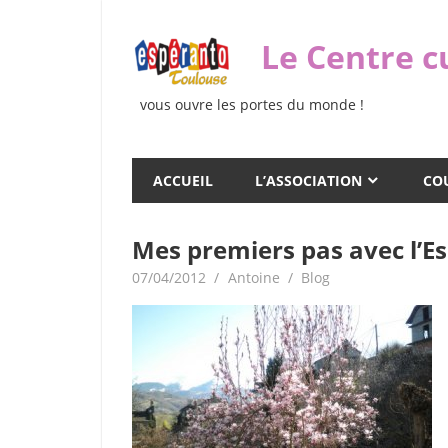
Skip
to
Le Centre c
content
vous ouvre les portes du monde !
ACCUEIL
L’ASSOCIATION
COU
Mes premiers pas avec l’E
07/04/2012
Antoine
Blog