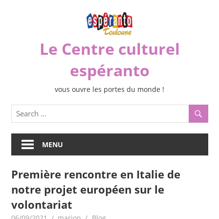
Skip
to
content
Le Centre culturel
espéranto
vous ouvre les portes du monde !
MENU
Première rencontre en Italie de
notre projet européen sur le
volontariat
06/09/2021
marion
Blog