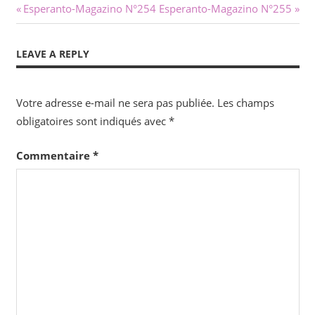
Navigation
Previous
Next
Esperanto-Magazino N°254
Esperanto-Magazino N°255
Post:
Post:
de
LEAVE A REPLY
l’article
Votre adresse e-mail ne sera pas publiée.
Les champs
obligatoires sont indiqués avec
*
Commentaire
*