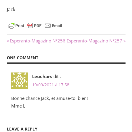
Jack
Navigation
Previous
Next
Esperanto-Magazino N°256
Esperanto-Magazino N°257
Post:
Post:
de
ONE COMMENT
l’article
Leuchars
dit :
19/09/2021 à 17:58
Bonne chance Jack, et amuse-toi bien!
Mme L
LEAVE A REPLY