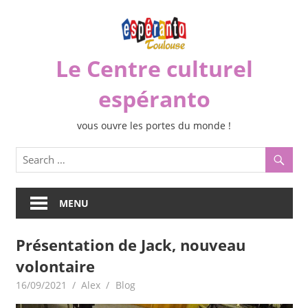
Skip
to
content
Le Centre culturel
espéranto
vous ouvre les portes du monde !
MENU
Présentation de Jack, nouveau
volontaire
16/09/2021
Alex
Blog