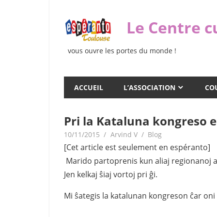
Skip
to
Le Centre c
content
vous ouvre les portes du monde !
ACCUEIL
L’ASSOCIATION
COU
Pri la Kataluna kongreso 
10/11/2015
Arvind V
Blog
[Cet article est seulement en espéranto]
Marido partoprenis kun aliaj regionanoj a
Jen kelkaj ŝiaj vortoj pri ĝi.
Mi ŝategis la katalunan kongreson ĉar on