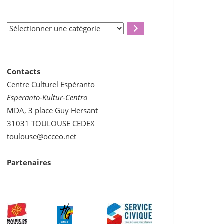
Sélectionner
une
catégorie
Contacts
Centre Culturel Espéranto
Esperanto-Kultur-Centro
MDA, 3 place Guy Hersant
31031 TOULOUSE CEDEX
toulouse@occeo.net
Partenaires