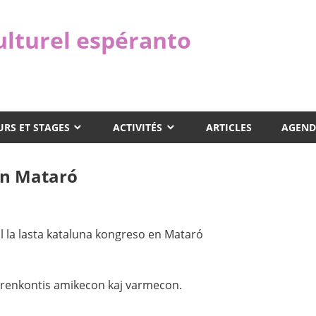
ulturel espéranto
RS ET STAGES
ACTIVITÉS
ARTICLES
AGEND
en Mataró
l la lasta kataluna kongreso en Mataró
i renkontis amikecon kaj varmecon.