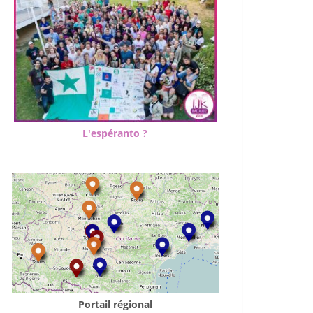
L'espéranto ?
Portail régional