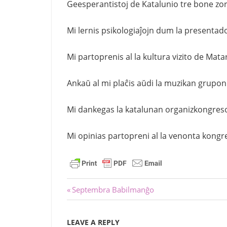
Geesperantistoj de Katalunio tre bone zorgi
Mi lernis psikologiaĵojn dum la presentado
Mi partoprenis al la kultura vizito de Mata
Ankaŭ al mi plaĉis aŭdi la muzikan grupon « 
Mi dankegas la katalunan organizkongres
Mi opinias partopreni al la venonta kongre
Navigation
Previous
Septembra Babilmanĝo
Post:
de
LEAVE A REPLY