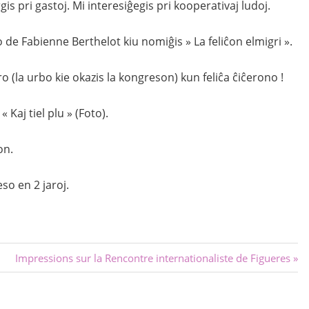
s pri gastoj. Mi interesiĝegis pri kooperativaj ludoj.
 de Fabienne Berthelot kiu nomiĝis » La feliĉon elmigri ».
ro (la urbo kie okazis la kongreson) kun feliĉa ĉiĉerono !
Kaj tiel plu » (Foto).
on.
so en 2 jaroj.
Next
Impressions sur la Rencontre internationaliste de Figueres
Post: