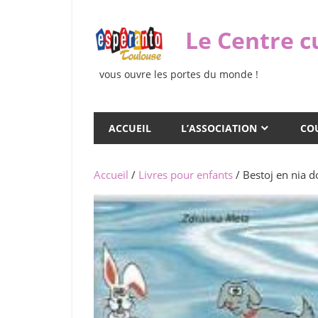
Skip
to
Le Centre c
content
vous ouvre les portes du monde !
ACCUEIL
L’ASSOCIATION
COU
Accueil
/
Livres pour enfants
/ Bestoj en nia 