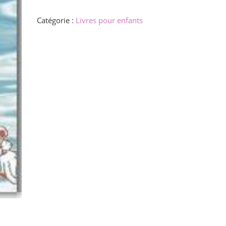
de
Bestoj
Catégorie :
Livres pour enfants
en
nia
domo