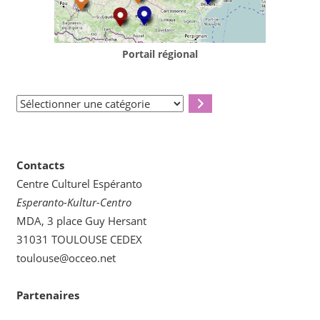
Portail régional
Sélectionner
une
catégorie
Contacts
Centre Culturel Espéranto
Esperanto-Kultur-Centro
MDA, 3 place Guy Hersant
31031 TOULOUSE CEDEX
toulouse@occeo.net
Partenaires