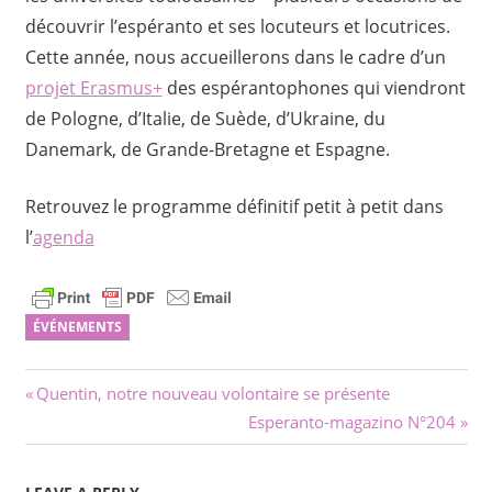
découvrir l’espéranto et ses locuteurs et locutrices.
Cette année, nous accueillerons dans le cadre d’un
projet Erasmus+
des espérantophones qui viendront
de Pologne, d’Italie, de Suède, d’Ukraine, du
Danemark, de Grande-Bretagne et Espagne.
Retrouvez le programme définitif petit à petit dans
l’
agenda
ÉVÉNEMENTS
Navigation
Previous
Quentin, notre nouveau volontaire se présente
Post:
Next
Esperanto-magazino N°204
de
Post:
l’article