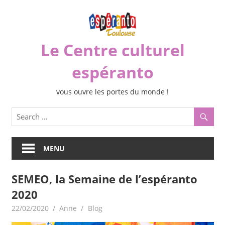
Skip
to
content
Le Centre culturel
espéranto
vous ouvre les portes du monde !
MENU
SEMEO, la Semaine de l’espéranto
2020
22/02/2020
Anne
Blog