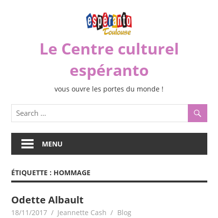
Skip
to
content
Le Centre culturel
espéranto
vous ouvre les portes du monde !
MENU
ÉTIQUETTE :
HOMMAGE
Odette Albault
18/11/2017
Jeannette Cash
Blog