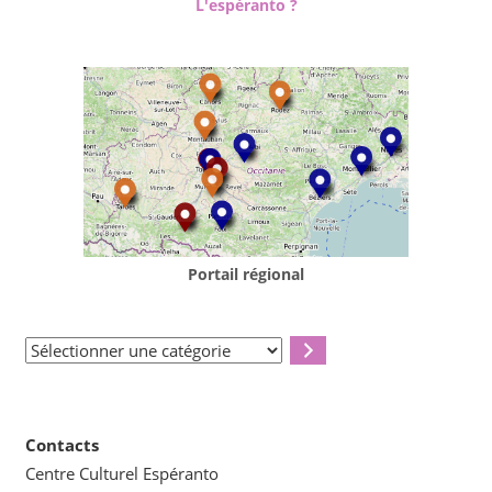
L'espéranto ?
Portail régional
Sélectionner
une
catégorie
Contacts
Centre Culturel Espéranto