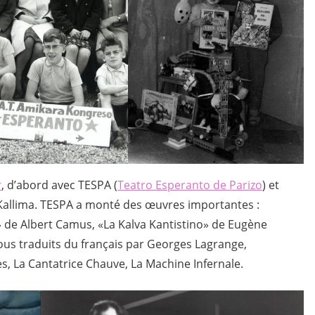
r
, d’abord avec TESPA (
Teatro Esperanto de Parizo
) et
t Kallima. TESPA a monté des œuvres importantes :
» de Albert Camus, «La Kalva Kantistino» de Eugène
ous traduits du français par Georges Lagrange,
, La Cantatrice Chauve, La Machine Infernale.