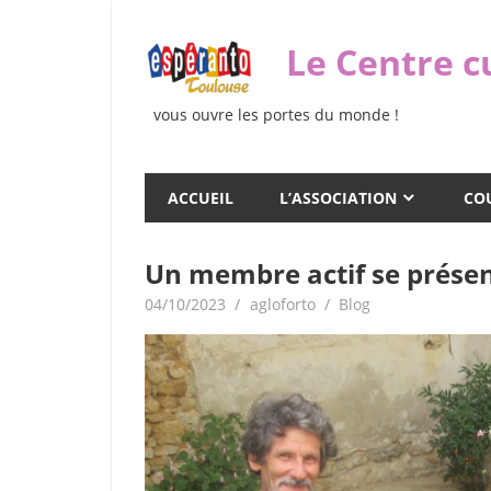
Skip
to
Le Centre c
content
vous ouvre les portes du monde !
ACCUEIL
L’ASSOCIATION
COU
Un membre actif se présen
04/10/2023
agloforto
Blog