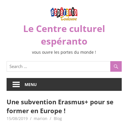
Skip
to
content
Le Centre culturel
espéranto
vous ouvre les portes du monde !
MENU
Une subvention Erasmus+ pour se
former en Europe !
15/08/2019
marion
Blog