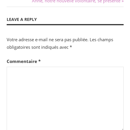
Post:
Next
Anne, notre nouvelle volontaire, se présente
de
Post:
l’article
LEAVE A REPLY
Votre adresse e-mail ne sera pas publiée.
Les champs
obligatoires sont indiqués avec
*
Commentaire
*