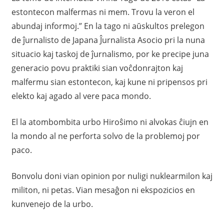
estontecon malfermas ni mem. Trovu la veron el
abundaj informoj.” En la tago ni aŭskultos prelegon
de ĵurnalisto de Japana Ĵurnalista Asocio pri la nuna
situacio kaj taskoj de ĵurnalismo, por ke precipe juna
generacio povu praktiki sian voĉdonrajton kaj
malfermu sian estontecon, kaj kune ni pripensos pri
elekto kaj agado al vere paca mondo.
El la atombombita urbo Hiroŝimo ni alvokas ĉiujn en
la mondo al ne perforta solvo de la problemoj por
paco.
Bonvolu doni vian opinion por nuligi nuklearmilon kaj
militon, ni petas. Vian mesaĝon ni ekspozicios en
kunvenejo de la urbo.