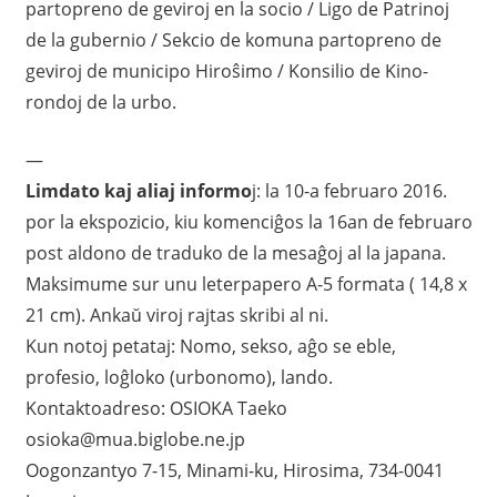
partopreno de geviroj en la socio / Ligo de Patrinoj
de la gubernio / Sekcio de komuna partopreno de
geviroj de municipo Hiroŝimo / Konsilio de Kino-
rondoj de la urbo.
—
Limdato kaj aliaj informo
j: la 10-a februaro 2016.
por la ekspozicio, kiu komenciĝos la 16an de februaro
post aldono de traduko de la mesaĝoj al la japana.
Maksimume sur unu leterpapero A-5 formata ( 14,8 x
21 cm). Ankaŭ viroj rajtas skribi al ni.
Kun notoj petataj: Nomo, sekso, aĝo se eble,
profesio, loĝloko (urbonomo), lando.
Kontaktoadreso: OSIOKA Taeko
osioka@mua.biglobe.ne.jp
Oogonzantyo 7-15, Minami-ku, Hirosima, 734-0041