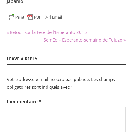
Japanio
Navigation
Previous
Retour sur la Fête de l’Espéranto 2015
Post:
Next
SemEo – Esperanto-semajno de Tuluzo
de
Post:
l’article
LEAVE A REPLY
Votre adresse e-mail ne sera pas publiée.
Les champs
obligatoires sont indiqués avec
*
Commentaire
*