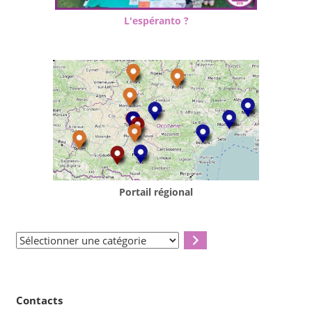
L'espéranto ?
Portail régional
Sélectionner
une
catégorie
Contacts