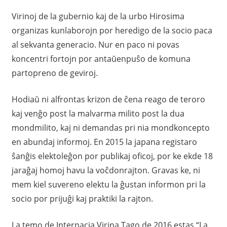
Virinoj de la gubernio kaj de la urbo Hirosima
organizas kunlaborojn por heredigo de la socio paca
al sekvanta generacio. Nur en paco ni povas
koncentri fortojn por antaŭenpuŝo de komuna
partopreno de geviroj.
Hodiaŭ ni alfrontas krizon de ĉena reago de teroro
kaj venĝo post la malvarma milito post la dua
mondmilito, kaj ni demandas pri nia mondkoncepto
en abundaj informoj. En 2015 la japana registaro
ŝanĝis elektoleĝon por publikaj oficoj, por ke ekde 18
jaraĝaj homoj havu la voĉdonrajton. Gravas ke, ni
mem kiel suvereno elektu la ĝustan informon pri la
socio por prijuĝi kaj praktiki la rajton.
La temo de Internacia Virina Tago de 2016 estas “La