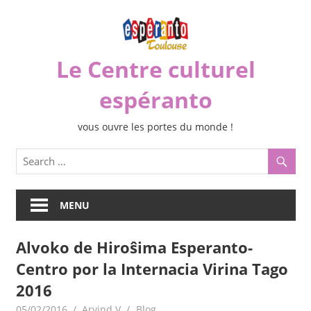
Skip
to
content
Le Centre culturel
espéranto
vous ouvre les portes du monde !
MENU
Alvoko de Hiroŝima Esperanto-
Centro por la Internacia Virina Tago
2016
05/02/2016
Arvind V
Blog