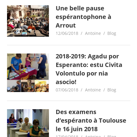
Une belle pause
espérantophone à
Arrout
12/06/2018
Antoine
Blog
2018-2019: Agadu por
Esperanto: estu Civita
Volontulo por nia
asocio!
07/06/2018
Antoine
Blog
Des examens
d’espéranto à Toulouse
le 16 juin 2018
17/04/2018
Antoine
Blog