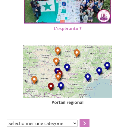
L'espéranto ?
Portail régional
Sélectionner
une