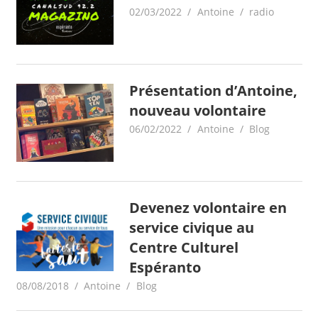
02/03/2022
Antoine
radio
Présentation d’Antoine,
nouveau volontaire
06/02/2022
Antoine
Blog
Devenez volontaire en
service civique au
Centre Culturel
Espéranto
08/08/2018
Antoine
Blog