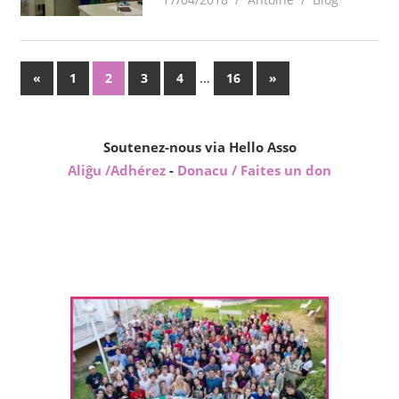
Pagination
Previous
…
Next
«
1
2
3
4
16
»
Posts
Posts
des
publications
Soutenez-nous via Hello Asso
Aliĝu /Adhérez
-
Donacu / Faites un don