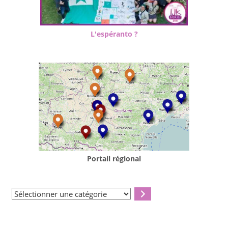
L'espéranto ?
Portail régional
Sélectionner
une
catégorie