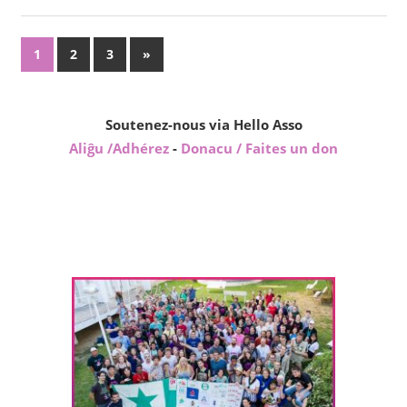
Pagination
Next
1
2
3
»
Posts
des
publications
Soutenez-nous via Hello Asso
Aliĝu /Adhérez
-
Donacu / Faites un don