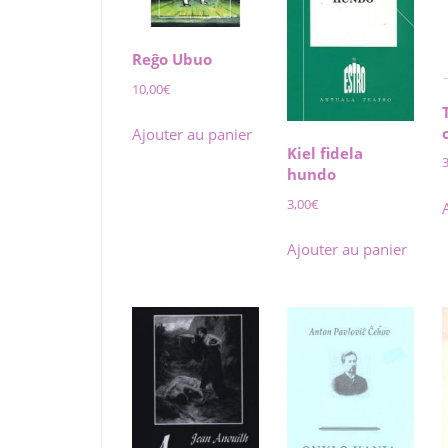
plus
ancien
Reĝo Ubuo
10,00
€
Ajouter au panier
Kiel fidela
hundo
3,00
€
Ajouter au panier