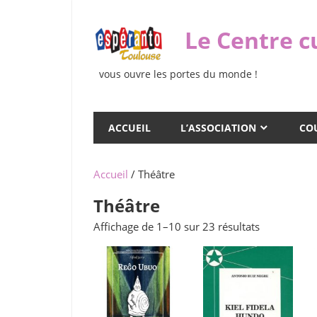
Skip
to
Le Centre c
content
vous ouvre les portes du monde !
ACCUEIL
L’ASSOCIATION
COU
Accueil
/ Théâtre
Théâtre
Trié
Affichage de 1–10 sur 23 résultats
du
plus
récent
au