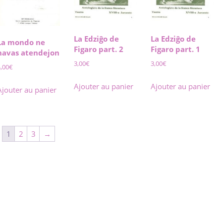
La Edziĝo de
La Edziĝo de
La mondo ne
Figaro part. 2
Figaro part. 1
havas atendejon
3,00
€
3,00
€
4,00
€
Ajouter au panier
Ajouter au panier
Ajouter au panier
1
2
3
→