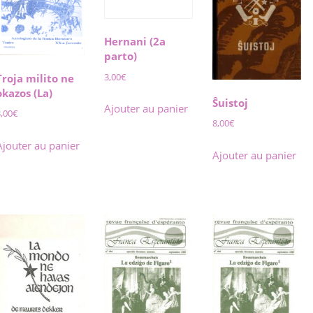
Hernani (2a
parto)
3,00
€
Troja milito ne
okazos (La)
Ŝuistoj
Ajouter au panier
3,00
€
8,00
€
Ajouter au panier
Ajouter au panier