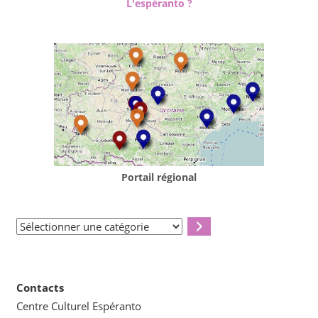
L'espéranto ?
Portail régional
Sélectionner
une
catégorie
Contacts
Centre Culturel Espéranto