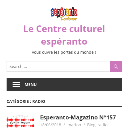
Skip
to
content
Le Centre culturel
espéranto
vous ouvre les portes du monde !
MENU
CATÉGORIE :
RADIO
Esperanto-Magazino N°157
18/06/2018
marion
Blog
,
radio