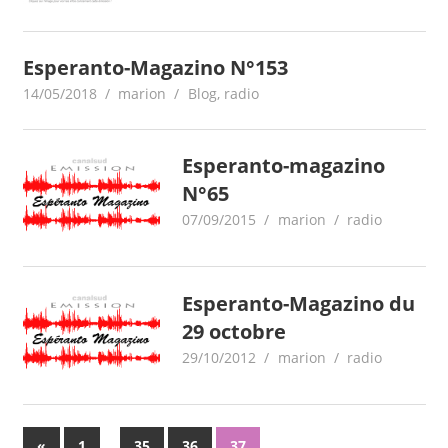
Esperanto-Magazino N°153
14/05/2018
marion
Blog
,
radio
Esperanto-magazino
N°65
07/09/2015
marion
radio
Esperanto-Magazino du
29 octobre
29/10/2012
marion
radio
Pagination
Previous
…
«
1
35
36
37