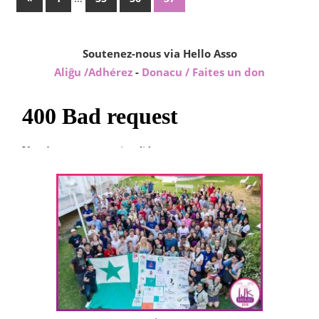
Posts
des
publications
Soutenez-nous via Hello Asso
Aliĝu /Adhérez
-
Donacu / Faites un don