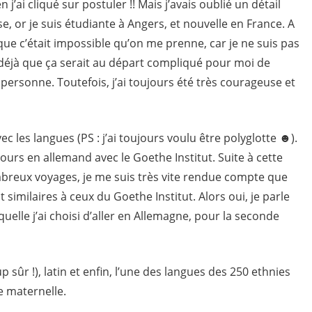
j’ai cliqué sur postuler !! Mais j’avais oublié un détail
e, or je suis étudiante à Angers, et nouvelle en France. A
que c’était impossible qu’on me prenne, car je ne suis pas
s déjà que ça serait au départ compliqué pour moi de
 personne. Toutefois, j’ai toujours été très courageuse et
ec les langues (PS : j’ai toujours voulu être polyglotte ☻).
ours en allemand avec le Goethe Institut. Suite à cette
reux voyages, je me suis très vite rendue compte que
nt similaires à ceux du Goethe Institut. Alors oui, je parle
quelle j’ai choisi d’aller en Allemagne, pour la seconde
p sûr !), latin et enfin, l’une des langues des 250 ethnies
e maternelle.