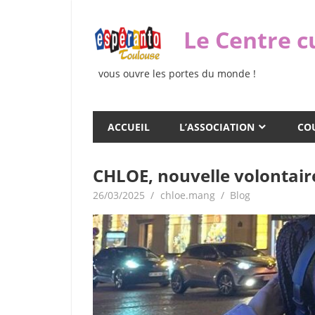
Skip
to
Le Centre c
content
vous ouvre les portes du monde !
ACCUEIL
L’ASSOCIATION
COU
CHLOE, nouvelle volontaire
26/03/2025
chloe.mang
Blog