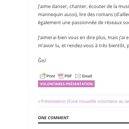
J’aime danser, chanter, écouter de la musiq
mannequin aussi), lire des romans (d’ailleur
également une passionnée de réseaux soc
J’aimerai bien vous en dire plus, mais j’ai
m’avoir lu, et rendez-vous à très bientôt,
Ĝis!
VOLONTAIRES-PRÉSENTATION
Navigation
Previous
Présentation d’une nouvelle volontaire au sei
Post:
de
ONE COMMENT
l’article