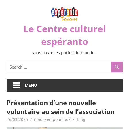
Skip
to
content
Le Centre culturel
espéranto
vous ouvre les portes du monde !
MENU
Présentation d’une nouvelle
volontaire au sein de l’association
26/03/2025
maureen.pouilloux
Blog