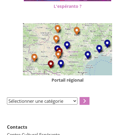
L'espéranto ?
Portail régional
Sélectionner
une
catégorie
Contacts
Centre Culturel Espéranto