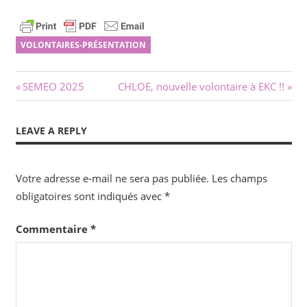
VOLONTAIRES-PRÉSENTATION
Navigation
Previous
Next
SEMEO 2025
CHLOE, nouvelle volontaire à EKC !!
Post:
Post:
de
LEAVE A REPLY
l’article
Votre adresse e-mail ne sera pas publiée.
Les champs
obligatoires sont indiqués avec
*
Commentaire
*