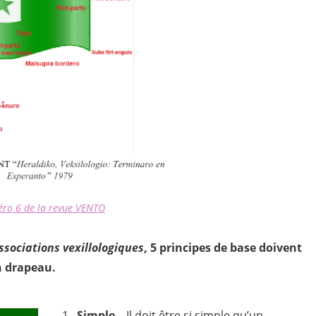
ro 6 de la revue VENTO
ssociations vexillologiques
, 5 principes de base doivent
n drapeau.
1 .
Simple
– Il doit être si simple qu’un