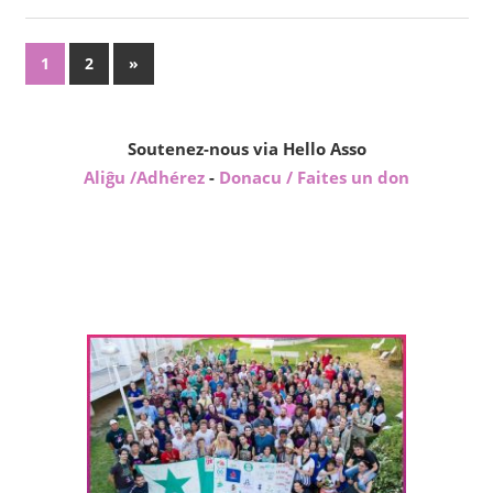
Pagination
Next
1
2
»
Posts
des
publications
Soutenez-nous via Hello Asso
Aliĝu /Adhérez
-
Donacu / Faites un don