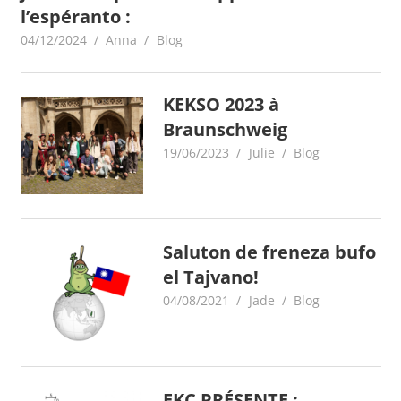
l’espéranto :
04/12/2024
Anna
Blog
KEKSO 2023 à
Braunschweig
19/06/2023
Julie
Blog
Saluton de freneza bufo
el Tajvano!
04/08/2021
Jade
Blog
EKC PRÉSENTE :