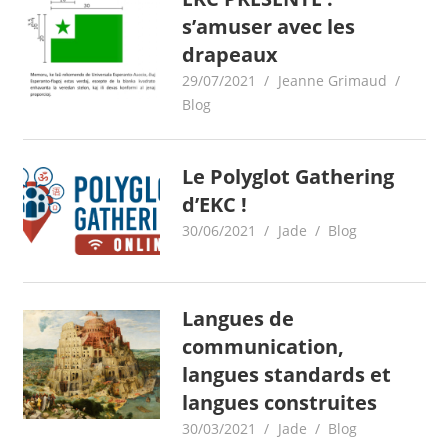
s’amuser avec les
drapeaux
29/07/2021
Jeanne Grimaud
Blog
Le Polyglot Gathering
d’EKC !
30/06/2021
Jade
Blog
Langues de
communication,
langues standards et
langues construites
30/03/2021
Jade
Blog