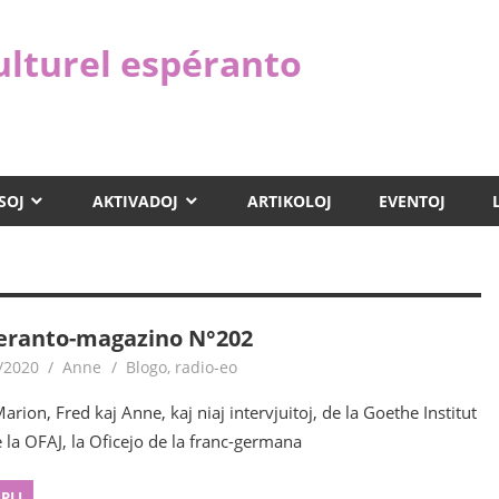
ulturel espéranto
SOJ
AKTIVADOJ
ARTIKOLOJ
EVENTOJ
eranto-magazino N°202
/2020
Anne
Blogo
,
radio-eo
arion, Fred kaj Anne, kaj niaj intervjuitoj, de la Goethe Institut
e la OFAJ, la Oficejo de la franc-germana
 PLI