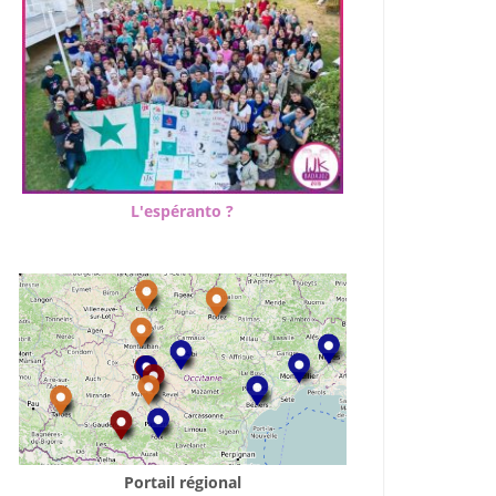
L'espéranto ?
Portail régional