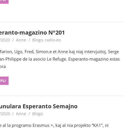
eranto-magazino N°201
/2020
Anne
Blogo
,
radio-eo
arion, Ugo, Fred, Simon.e et Anne kaj niaj intervjuitoj, Serge
ean-Philippe de la asocio Le Refuge. Esperanto-magazino estas
ora
 PLI
Junulara Esperanto Semajno
/2020
Anne
Blogo
 al la programo Erasmus +, kaj al nia projekto “KA1”, ni