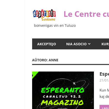
Iri
rekte
Le Centre c
al
la
bonvenigas vin en Tuluzo
enhavo
AKCEPTEJO
NIA ASOCIO
KUR
AŬTORO:
ANNE
Esp
21/01
Kun M
kaj d
LEGI