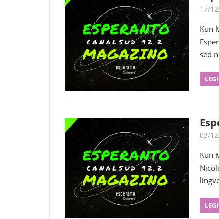
17/12
Kun M
Esper
sed n
LEGI
Esp
03/12
Kun M
Nicol
lingv
LEGI