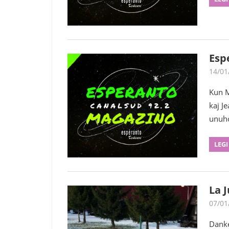
Esp
14/01
Kun M
kaj J
unuh
LEGI
La 
07/01
Danke