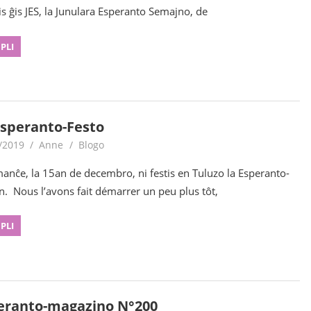
is ĝis JES, la Junulara Esperanto Semajno, de
 PLI
Esperanto-Festo
/2019
Anne
Blogo
manĉe, la 15an de decembro, ni festis en Tuluzo la Esperanto-
n. Nous l’avons fait démarrer un peu plus tôt,
 PLI
eranto-magazino N°200