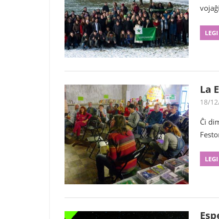
vojaĝ
LEGI
La 
18/12
Ĉi di
Festo
LEGI
Esp